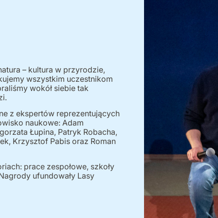
atura – kultura w przyrodzie,
ękujemy wszystkim uczestnikom
braliśmy wokół siebie tak
i.
one z ekspertów reprezentujących
odowisko naukowe: Adam
gorzata Łupina, Patryk Robacha,
ek, Krzysztof Pabis oraz Roman
riach: prace zespołowe, szkoły
Nagrody ufundowały Lasy