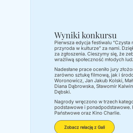
Wyniki konkursu
Pierwsza edycja festiwalu “Czysta n
przyroda w kulturze” za nami. Dzi
za zgłoszenia. Cieszymy się, że ze
wrażliwą społeczność młodych ludz
Nadesłane prace oceniło jury złoż
zarówno sztukę filmową, jak i śr
Woronowicz, Jan Jakub Kolski, Mał
Diana Dąbrowska, Sławomir Kalwin
Dębski.
Nagrody wręczono w trzech katego
podstawowe i ponadpodstawowe. 
Państwowe oraz Kino Charlie.
Zobacz relację z Gali