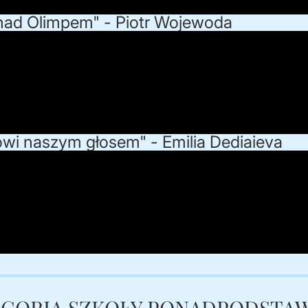
 nad Olimpem" - Piotr Wojewoda
ówi naszym głosem" - Emilia Dediaieva
EGORIA SZKOŁY PONADPODSTA