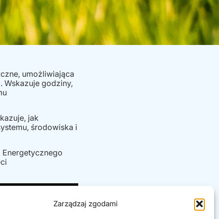
yczne, umożliwiająca
. Wskazuje godziny,
mu
azuje, jak
 systemu, środowiska i
ji Energetycznego
ci
Zarządzaj zgodami