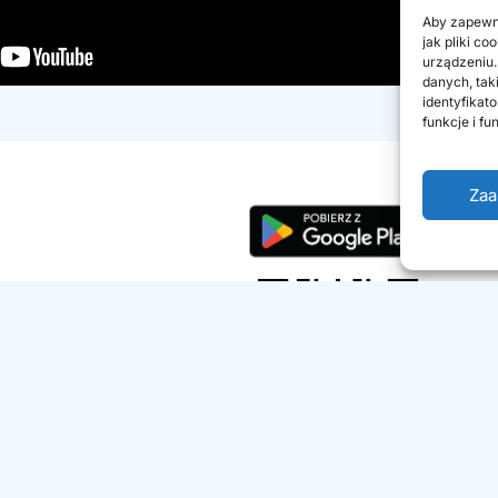
Aby zapewni
jak pliki c
urządzeniu.
danych, tak
identyfikat
funkcje i fu
Zaa