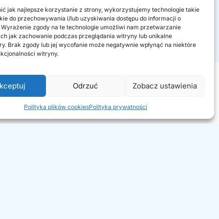
ć jak najlepsze korzystanie z strony, wykorzystujemy technologie takie
ookie do przechowywania i/lub uzyskiwania dostępu do informacji o
 Wyrażenie zgody na te technologie umożliwi nam przetwarzanie
ich jak zachowanie podczas przeglądania witryny lub unikalne
ory. Brak zgody lub jej wycofanie może negatywnie wpłynąć na niektóre
nkcjonalności witryny.
kceptuj
Odrzuć
Zobacz ustawienia
Polityka plików cookies
Polityka prywatności